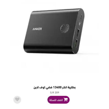
بطارية انكر 13400 فضي اوف لاين
S.R 209
اضف للسلة