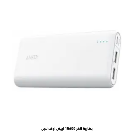
بطارية انكر 15600 ابيض اوف لاين