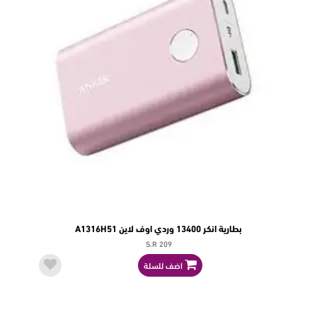
بطارية انكر 13400 وردي اوف لاين A1316H51
S.R 209
اضف للسلة