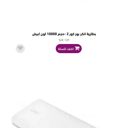
بطارية انكر بور كور 2 -حجم 10000 لون ابيض
S.R 137
اضف للسلة