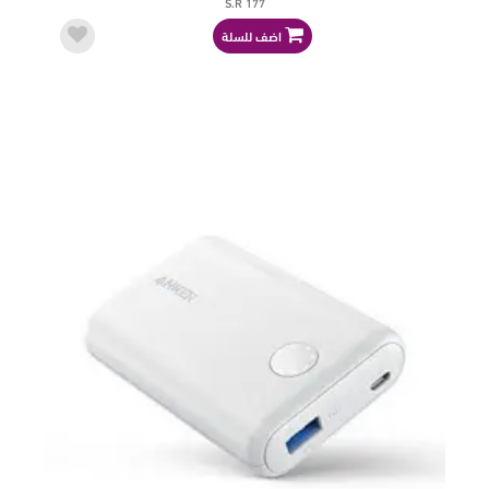
S.R 177
اضف للسلة