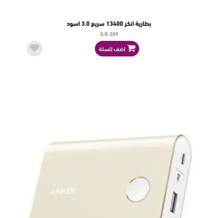
بطارية انكر 13400 سريع 3.0 اسود
S.R 209
اضف للسلة