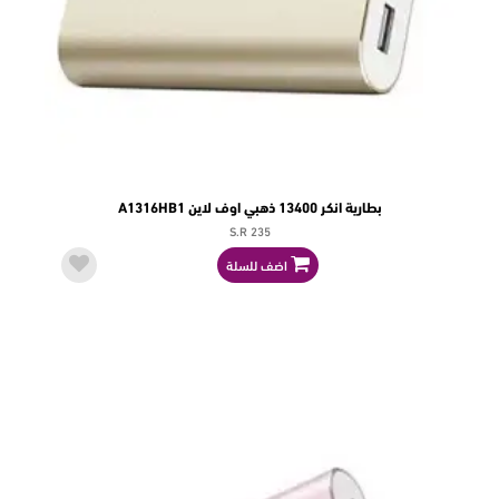
بطارية انكر 13400 ذهبي اوف لاين A1316HB1
S.R 235
اضف للسلة