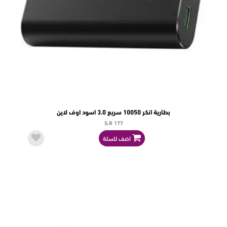
بطارية انكر 10050 سريع 3.0 اسود اوف لاين
S.R 177
اضف للسلة