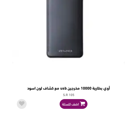
أوي بطارية 10000 مخرجين usb مع كشاف لون اسود
S.R 105
اضف للسلة