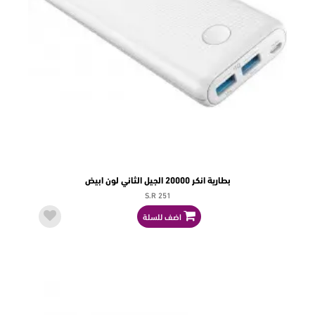
بطارية انكر 20000 الجيل الثاني لون ابيض
S.R 251
اضف للسلة