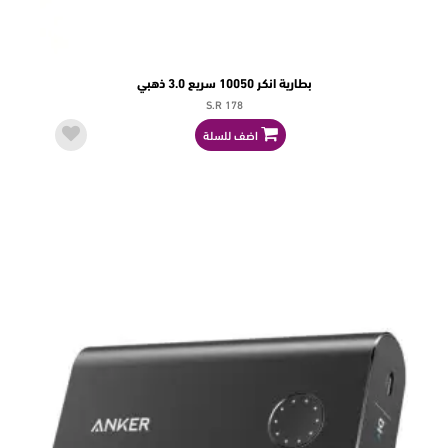
بطارية انكر 10050 سريع 3.0 ذهبي
S.R 178
اضف للسلة