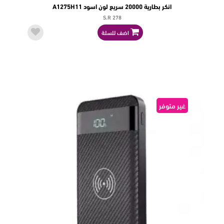
انكر بطارية 20000 سريع لون اسود A1275H11
S.R 278
اضف للسلة
غير متوفر