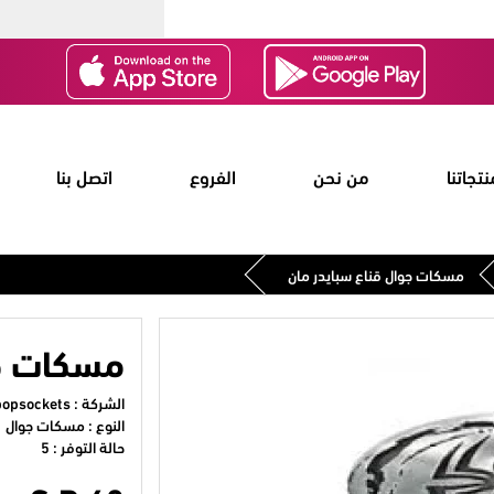
نتجاتنا
من نحن
الفروع
اتصل بنا
مسكات جوال قناع سبايدر مان
مسكات جو
الشركة :
popsockets
النوع : مسكات جوال
حالة التوفر : 5