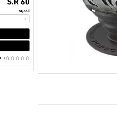
S.R 60
الكمية:
(0 التقييمات)