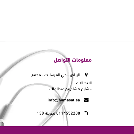
معلومات التواصل
الرياض - حي المرسلات - مجمع
الاتصالات
- شارع هشام بن عبدالملك
info@hamasat.sa
0114552288 تحويلة 130