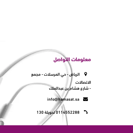
معلومات التواصل
الرياض - حي المرسلات - مجمع
الاتصالات
- شارع هشام بن عبدالملك
info@hamasat.sa
0114552288 تحويلة 130