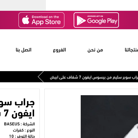
نتجاتنا
من نحن
الفروع
اتصل بنا
اب سوبر سليم من بيسوس ايفون 7 شفاف على ابيض
جراب سو
ايفون 7 شفاف على ابيض
الشركة :
BASEUS
النوع : كفرات
حالة التوفر : 10