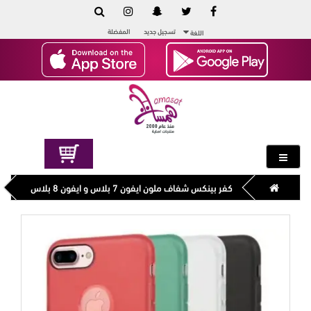
تسجيل جديد
المفضلة
اللغة
كفر بينكس شفاف ملون ايفون 7 بلاس و ايفون 8 بلاس