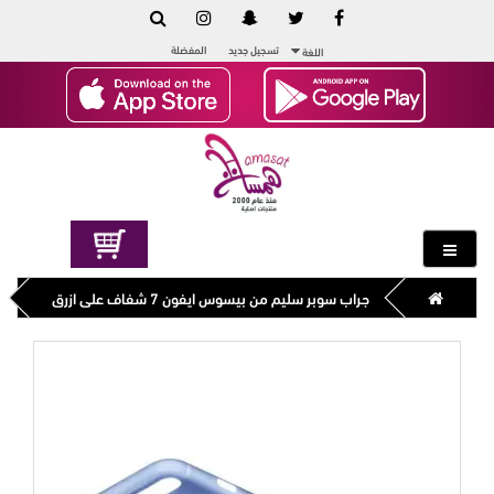
تسجيل جديد
المفضلة
اللغة
جراب سوبر سليم من بيسوس ايفون 7 شفاف على ازرق