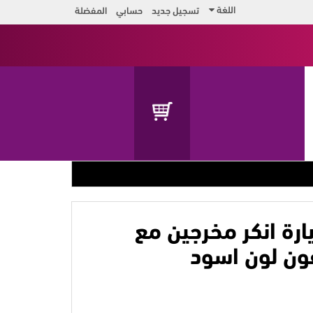
اللغة
تسجيل جديد
حسابي
المفضلة
رة انكر مخرجين مع
ون لون اسود