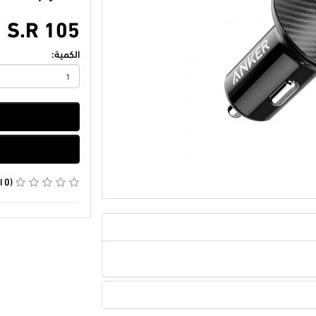
S.R 105
الكمية:
(0 التقييمات)