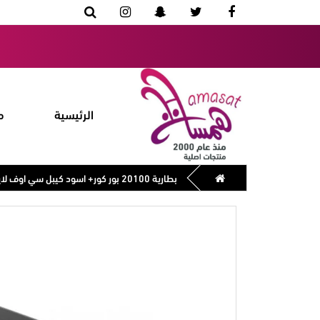
الرئيسية
م
بطارية 20100 بور كور+ اسود كيبل سي اوف لاين v3