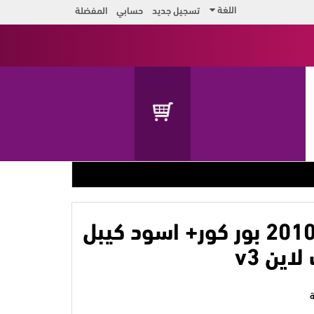
اللغة
تسجيل جديد
حسابي
المفضلة
بطارية 20100 بور كور+ اسود كيبل
ين v3
ة